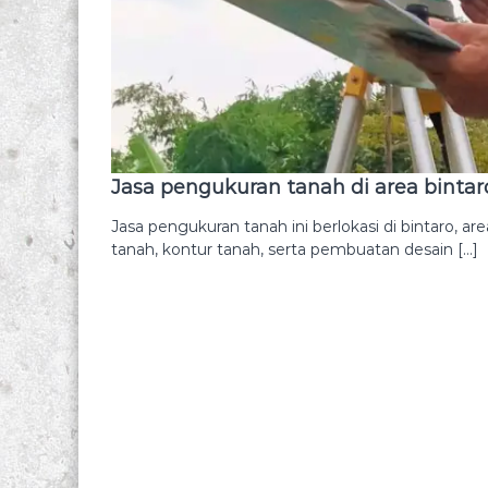
u
n
r
a
a
h
n
d
t
a
a
n
n
T
a
Jasa pengukuran tanah di area bintar
h
o
l
p
Jasa pengukuran tanah ini berlokasi di bintaro, 
a
o
tanah, kontur tanah, serta pembuatan desain […]
h
g
a
r
n
a
d
f
a
n
i
s
u
r
v