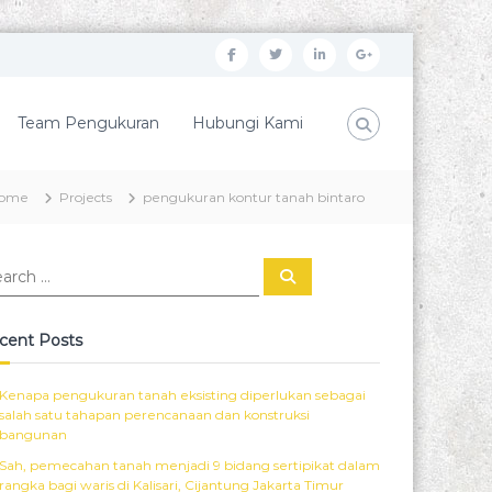
f
t
l
G
a
w
i
o
c
i
n
o
Team Pengukuran
Hubungi Kami
e
t
k
g
b
t
e
l
ome
Projects
pengukuran kontur tanah bintaro
o
e
d
e
o
r
i
P
S
k
n
l
e
a
r
u
c
cent Posts
h
s
Kenapa pengukuran tanah eksisting diperlukan sebagai
salah satu tahapan perencanaan dan konstruksi
bangunan
Sah, pemecahan tanah menjadi 9 bidang sertipikat dalam
rangka bagi waris di Kalisari, Cijantung Jakarta Timur