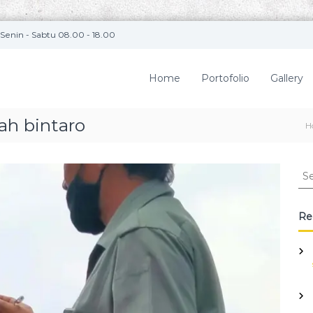
Senin - Sabtu 08.00 - 18.00
Home
Portofolio
Gallery
ah bintaro
H
S
e
a
r
Re
c
h
f
o
r
: