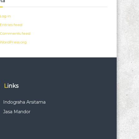
ta
Log in
Entries feed
Comments feed
WordPress.org
Links
Indograha Arsitama
Jasa Mandor