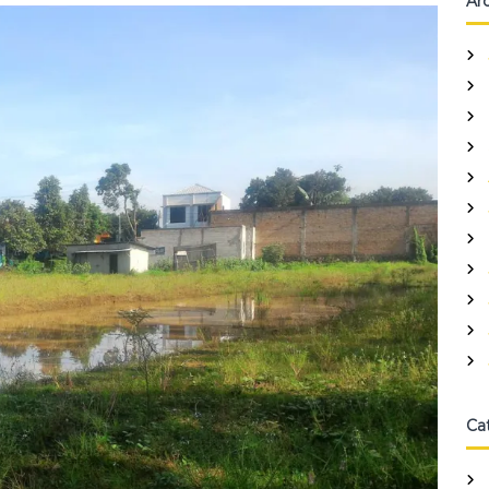
Ar
Ca