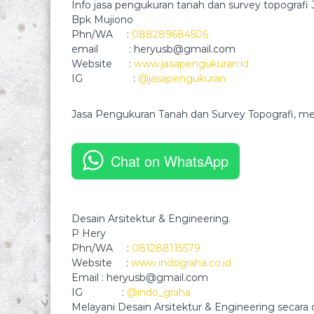
Info jasa pengukuran tanah dan survey topografi 
Bpk Mujiono
Phn/WA :
088289684506
email : heryusb@gmail.com
Website :
www.jasapengukuran.id
IG :
@jasapengukuran
Jasa Pengukuran Tanah dan Survey Topografi, mel
Chat on WhatsApp
Desain Arsitektur & Engineering.
P Hery
Phn/WA :
081288115579
Website :
www.indograha.co.id
Email : heryusb@gmail.com
IG :
@indo_graha
Melayani Desain Arsitektur & Engineering secara o