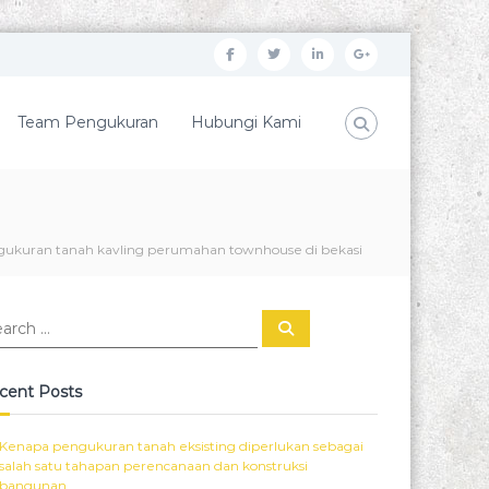
f
t
l
G
a
w
i
o
c
i
n
o
Team Pengukuran
Hubungi Kami
e
t
k
g
b
t
e
l
o
e
d
e
gukuran tanah kavling perumahan townhouse di bekasi
o
r
i
P
k
n
l
u
S
e
s
a
r
c
cent Posts
h
Kenapa pengukuran tanah eksisting diperlukan sebagai
salah satu tahapan perencanaan dan konstruksi
bangunan