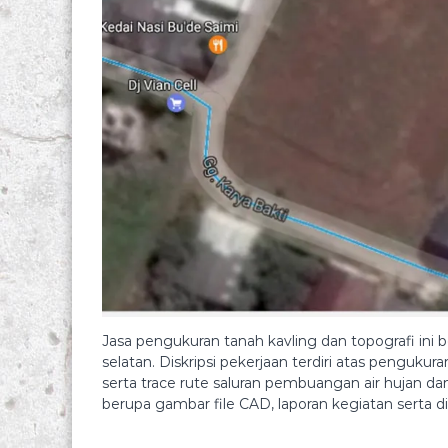
Jasa pengukuran tanah kavling dan topografi ini 
selatan. Diskripsi pekerjaan terdiri atas pengukuran
serta trace rute saluran pembuangan air hujan dan
berupa gambar file CAD, laporan kegiatan serta 