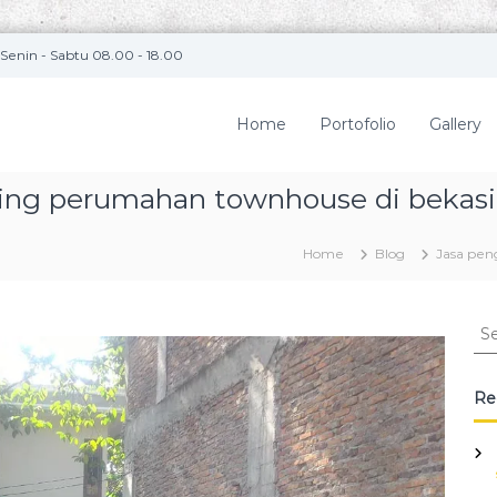
Senin - Sabtu 08.00 - 18.00
Home
Portofolio
Gallery
ling perumahan townhouse di bekasi
Home
Blog
Jasa pen
S
e
a
r
Re
c
h
f
o