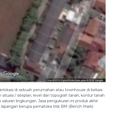
berlokasi di sebuah perumahan atau townhouse di bekasi
 situasi / siteplan, level dan topografi tanah, kontur tanah
 saluran lingkungan. Jasa pengukuran ini produk akhir
di lapangan berupa pematoka titik BM (Bench Mark)