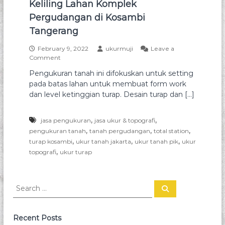
Keliling Lahan Komplek
t
a
a
Pergudangan di Kosambi
h
n
Tangerang
a
d
h
a
February 9, 2022
ukurmuji
Leave a
l
o
Comment
n
a
n
h
T
Pengukuran tanah ini difokuskan untuk setting
S
a
o
pada batas lahan untuk membuat form work
e
n
t
dan level ketinggian turap. Desain turap dan […]
p
d
t
a
o
i
n
g
,
,
jasa pengukuran
n
jasa ukur & topografi
s
g
,
,
,
r
u
pengukuran tanah
tanah pergudangan
total station
d
r
,
,
,
turap kosambi
ukur tanah jakarta
ukur tanah pik
ukur
a
a
v
,
topografi
ukur turap
f
n
e
P
i
y
e
t
S
n
o
S
g
p
e
e
a
u
o
a
r
k
g
c
r
Recent Posts
u
h
r