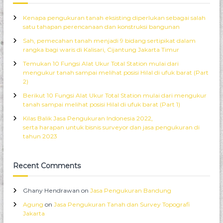
c
r
a
h
a
f
Kenapa pengukuran tanah eksisting diperlukan sebagai salah
f
n
i
satu tahapan perencanaan dan konstruksi bangunan
T
s
o
u
e
Sah, pemecahan tanah menjadi 9 bidang sertipikat dalam
r
r
l
rangka bagi waris di Kalisari, Cijantung Jakarta Timur
:
a
u
Temukan 10 Fungsi Alat Ukur Total Station mulai dari
p
r
mengukur tanah sampai melihat posisi Hilal di ufuk barat (Part
K
u
2)
e
h
l
i
Berikut 10 Fungsi Alat Ukur Total Station mulai dari mengukur
i
n
tanah sampai melihat posisi Hilal di ufuk barat (Part 1)
l
d
Kilas Balik Jasa Pengukuran Indonesia 2022,
i
o
serta harapan untuk bisnis surveyor dan jasa pengukuran di
n
n
tahun 2023
g
e
L
s
a
i
Recent Comments
h
a
a
n
Ghany Hendrawan
on
Jasa Pengukuran Bandung
K
o
Agung
on
Jasa Pengukuran Tanah dan Survey Topografi
m
Jakarta
p