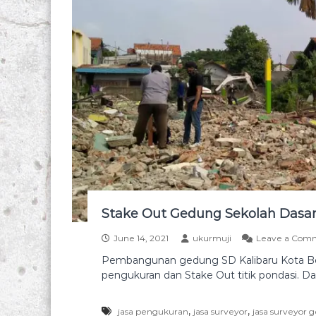
e
y
t
o
p
o
g
r
a
f
i
s
e
l
u
Stake Out Gedung Sekolah Dasar 
r
June 14, 2021
ukurmuji
Leave a Com
u
h
Pembangunan gedung SD Kalibaru Kota Beka
i
pengukuran dan Stake Out titik pondasi. D
n
d
,
,
jasa pengukuran
jasa surveyor
jasa surveyor
o