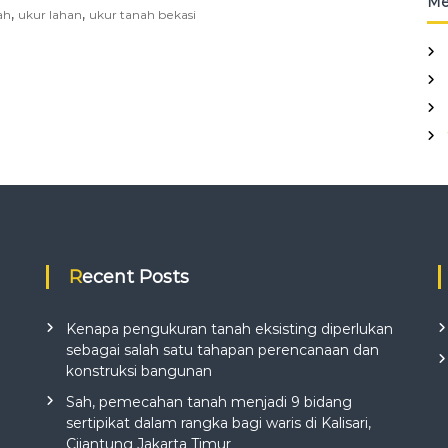
Me
,
,
a
ah
ukur lahan
O
ukur tanah bekasi
h
u
a
t
n
G
p
e
e
d
r
u
u
n
m
g
a
S
h
e
a
k
n
o
m
l
i
a
Recent Posts
n
h
i
D
C
a
Kenapa pengukuran tanah eksisting diperlukan
l
s
sebagai salah satu tahapan perencanaan dan
u
a
konstruksi bangunan
s
r
t
S
Sah, pemecahan tanah menjadi 9 bidang
e
D
sertipikat dalam rangka bagi waris di Kalisari,
r
K
Cijantung Jakarta Timur
a