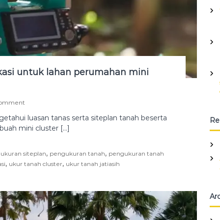
kasi untuk lahan perumahan mini
o
Comment
n
etahui luasan tanas serta siteplan tanah beserta
Re
P
uah mini cluster […]
e
n
g
,
,
ukuran siteplan
pengukuran tanah
pengukuran tanah
u
,
,
si
ukur tanah cluster
k
ukur tanah jatiasih
u
r
a
Ar
n
t
a