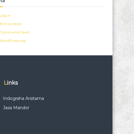
ta
Log in
Entries feed
Comments feed
WordPress.org
Links
Indograha Arsitama
Jasa Mandor