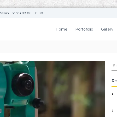
Senin - Sabtu 08.00 - 18.00
Home
Portofolio
Gallery
S
e
a
r
Re
c
h
f
o
r
: