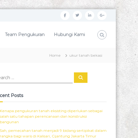
f
t
l
G
a
w
i
o
c
i
n
o
Team Pengukuran
Hubungi Kami
e
t
k
g
b
t
e
l
Home
ukur tanah bekasi
o
e
d
e
o
r
i
P
S
k
n
l
e
a
r
u
c
cent Posts
h
s
Kenapa pengukuran tanah eksisting diperlukan sebagai
salah satu tahapan perencanaan dan konstruksi
bangunan
Sah, pemecahan tanah menjadi 9 bidang sertipikat dalam
rangka bagi waris di Kalisari, Cijantung Jakarta Timur