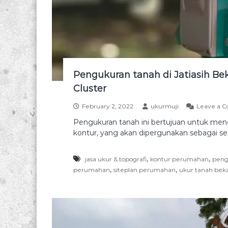
u
n
r
a
a
h
n
d
t
a
a
n
n
Pengukuran tanah di Jatiasih Be
T
a
Cluster
h
o
l
p
February 2, 2022
ukurmuji
Leave a 
a
o
Pengukuran tanah ini bertujuan untuk meng
h
g
kontur, yang akan dipergunakan sebagai seb
a
r
n
a
d
,
,
jasa ukur & topografi
kontur perumahan
peng
f
a
,
,
perumahan
siteplan perumahan
ukur tanah beka
n
i
s
u
r
v