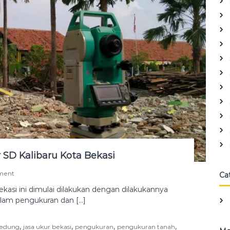
n
a
h
d
i
J
a
t
i
a
s
i
h
B
e
k
SD Kalibaru Kota Bekasi
a
s
i
o
ment
Ca
u
n
si ini dimulai dilakukan dengan dilakukannya
n
S
alam pengukuran dan […]
t
t
u
a
k
k
,
,
,
,
 gedung
jasa ukur bekasi
pengukuran
pengukuran tanah
l
e