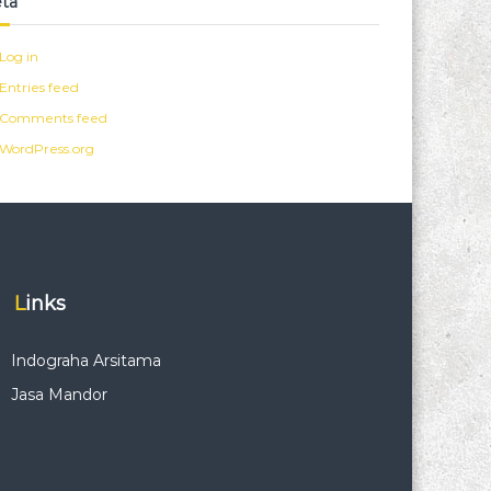
ta
Log in
Entries feed
Comments feed
WordPress.org
Links
Indograha Arsitama
Jasa Mandor