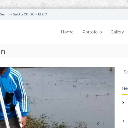
Senin - Sabtu 08.00 - 18.00
Home
Portofolio
Gallery
an
S
e
a
r
Re
c
h
f
o
r
: