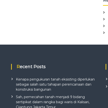
Me
e
r
g
u
d
a
n
g
a
n
K
o
s
a
m
Recent Posts
b
i
T
Kenapa pengukuran tanah eksisting diperlukan
a
sebagai salah satu tahapan perencanaan dan
n
konstruksi bangunan
g
e
Sah, pemecahan tanah menjadi 9 bidang
r
sertipikat dalam rangka bagi waris di Kalisari,
a
Cijantung Jakarta Timur
n