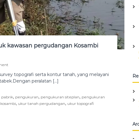
ntuk kawasan pergudangan Kosambi
o
ment
n
urvey topografi serta kontur tanah, yang melayani
Re
J
etabek.Dengan peralatan […]
a
s
a
,
,
,
h pabrik
pengukuran
pengukuran siteplan
pengukuran
p
,
,
 kosambi
e
ukur tanah pergudangan
ukur topografi
n
g
u
Ar
k
u
r