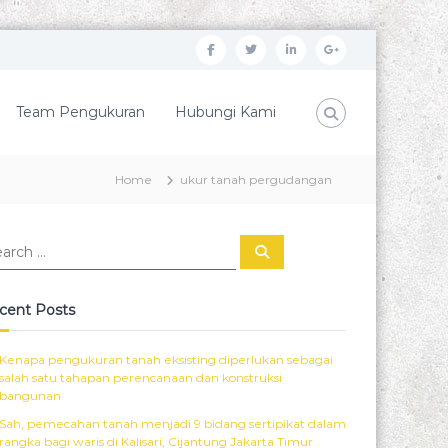
f
t
l
G
a
w
i
o
c
i
n
o
Team Pengukuran
Hubungi Kami
e
t
k
g
b
t
e
l
Home
ukur tanah pergudangan
o
e
d
e
o
r
i
P
S
k
n
l
e
a
r
u
c
cent Posts
h
s
Kenapa pengukuran tanah eksisting diperlukan sebagai
salah satu tahapan perencanaan dan konstruksi
bangunan
Sah, pemecahan tanah menjadi 9 bidang sertipikat dalam
rangka bagi waris di Kalisari, Cijantung Jakarta Timur