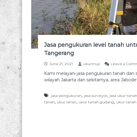
u
n
r
a
a
h
n
d
t
a
a
n
n
Jasa pengukuran level tanah u
T
a
Tangerang
h
o
l
p
June 21, 2021
ukurmuji
Leave a Com
a
o
Kami melayani jasa pengukuran tanah dan s
h
g
wilayah Jakarta dan sekitarnya, area Jabod
a
r
n
a
d
,
,
jasa pengukuran
jasa surveyor
jasa ukur tana
f
a
,
,
,
tanah
ukur lahan
ukur tanah gudang
ukur tanah
n
i
s
u
r
v