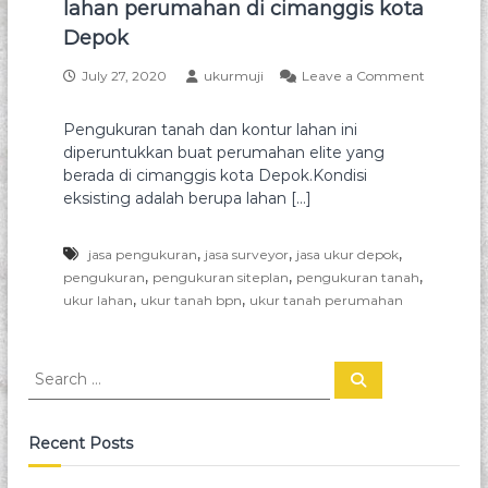
lahan perumahan di cimanggis kota
t
a
a
Depok
h
n
a
d
July 27, 2020
ukurmuji
Leave a Comment
h
o
a
l
n
n
a
Pengukuran tanah dan kontur lahan ini
P
h
diperuntukkan buat perumahan elite yang
T
e
a
n
berada di cimanggis kota Depok.Kondisi
o
n
g
eksisting adalah berupa lahan […]
p
d
u
a
o
k
n
u
,
,
,
jasa pengukuran
jasa surveyor
jasa ukur depok
g
s
r
,
,
,
pengukuran
pengukuran siteplan
pengukuran tanah
r
u
a
,
,
ukur lahan
ukur tanah bpn
ukur tanah perumahan
r
a
n
v
t
f
e
a
i
y
S
n
S
t
a
e
e
o
a
h
a
r
p
d
c
r
o
Recent Posts
a
h
g
c
n
r
h
k