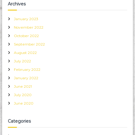
a
Archives
n
g
g
January 2023
i
November 2022
s
k
October 2022
o
t
September 2022
a
August 2022
D
e
July 2022
p
February 2022
o
k
January 2022
June 2021
July 2020
June 2020
Categories