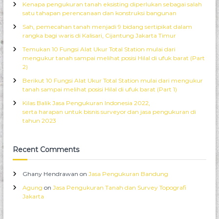
Kenapa pengukuran tanah eksisting diperlukan sebagai salah
a
f
o
satu tahapan perencanaan dan konstruksi bangunan
f
n
o
i
t
Sah, pemecahan tanah menjadi 9 bidang sertipikat dalam
r
s
u
rangka bagi waris di Kalisari, Cijantung Jakarta Timur
:
e
r
l
Temukan 10 Fungsi Alat Ukur Total Station mulai dari
l
u
mengukur tanah sampai melihat posisi Hilal di ufuk barat (Part
a
r
2)
h
u
a
Berikut 10 Fungsi Alat Ukur Total Station mulai dari mengukur
h
n
tanah sampai melihat posisi Hilal di ufuk barat (Part 1)
i
p
n
Kilas Balik Jasa Pengukuran Indonesia 2022,
e
d
serta harapan untuk bisnis surveyor dan jasa pengukuran di
r
o
tahun 2023
u
n
m
e
a
s
Recent Comments
h
i
a
a
n
Ghany Hendrawan
on
Jasa Pengukuran Bandung
d
i
Agung
on
Jasa Pengukuran Tanah dan Survey Topografi
c
Jakarta
i
m