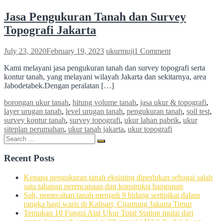
Jasa Pengukuran Tanah dan Survey
Topografi Jakarta
on
July 23, 2020
February 19, 2023
ukurmuji
1 Comment
Jasa
Kami melayani jasa pengukuran tanah dan survey topografi serta
Pengukuran
kontur tanah, yang melayani wilayah Jakarta dan sekitarnya, area
Tanah
Jabodetabek.Dengan peralatan […]
dan
Survey
borongan ukur tanah
,
hitung volume tanah
,
jasa ukur & topografi
,
Topografi
layer urugan tanah
,
level urugan tanah
,
pengukuran tanah
,
soil test
,
Jakarta
survey kontur tanah
,
survey topografi
,
ukur lahan pabrik
,
ukur
siteplan perumahan
,
ukur tanah jakarta
,
ukur topografi
Search
Search
for:
Recent Posts
Kenapa pengukuran tanah eksisting diperlukan sebagai salah
satu tahapan perencanaan dan konstruksi bangunan
Sah, pemecahan tanah menjadi 9 bidang sertipikat dalam
rangka bagi waris di Kalisari, Cijantung Jakarta Timur
Temukan 10 Fungsi Alat Ukur Total Station mulai dari