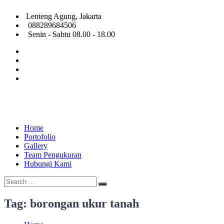
Skip
Lenteng Agung, Jakarta
to
088289684506
content
Senin - Sabtu 08.00 - 18.00
facebook
twitter
linkedin
Google
Plus
Home
Jasa
Melayani
Portofolio
Pengukuran
jasa
Gallery
Tanah
pengukuran
Team Pengukuran
dan
tanah
Hubungi Kami
Topografi
lahan
Search
dan
Search
for:
survey
topografi
Tag:
borongan ukur tanah
seluruh
indonesia