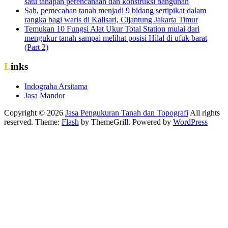
satu tahapan perencanaan dan konstruksi bangunan
Sah, pemecahan tanah menjadi 9 bidang sertipikat dalam
rangka bagi waris di Kalisari, Cijantung Jakarta Timur
Temukan 10 Fungsi Alat Ukur Total Station mulai dari
mengukur tanah sampai melihat posisi Hilal di ufuk barat
(Part 2)
Links
Indograha Arsitama
Jasa Mandor
Copyright © 2026
Jasa Pengukuran Tanah dan Topografi
All rights
reserved. Theme:
Flash
by ThemeGrill. Powered by
WordPress