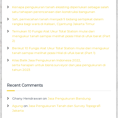
n
a
h
S
Kenapa pengukuran tanah eksisting diperlukan sebagai salah
f
f
u
satu tahapan perencanaan dan konstruksi bangunan
i
o
r
s
Sah, pemecahan tanah menjadi 9 bidang sertipikat dalam
r
v
e
rangka bagi waris di Kalisari, Cijantung Jakarta Timur
:
e
l
y
u
Temukan 10 Fungsi Alat Ukur Total Station mulai dari
T
r
mengukur tanah sampai melihat posisi Hilal di ufuk barat (Part
o
u
2)
p
h
Berikut 10 Fungsi Alat Ukur Total Station mulai dari mengukur
o
i
tanah sampai melihat posisi Hilal di ufuk barat (Part 1)
g
n
r
d
Kilas Balik Jasa Pengukuran Indonesia 2022,
a
o
serta harapan untuk bisnis surveyor dan jasa pengukuran di
f
n
tahun 2023
i
e
J
s
a
i
Recent Comments
k
a
a
r
Ghany Hendrawan
on
Jasa Pengukuran Bandung
t
Agung
on
Jasa Pengukuran Tanah dan Survey Topografi
a
Jakarta