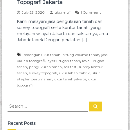
Topografi Jakarta
t
a
a
o
July 23, 2020
ukurmuji
1 Comment
h
n
n
a
d
Kami melayani jasa pengukuran tanah dan
J
h
a
survey topografi serta kontur tanah, yang
a
l
s
melayani wilayah Jakarta dan sekitarnya, area
n
a
a
h
Jabodetabek.Dengan peralatan […]
T
P
a
o
e
n
n
,
,
p
d
borongan ukur tanah
hitung volume tanah
jasa
g
a
,
,
ukur & topografi
layer urugan tanah
level urugan
o
u
n
,
,
,
tanah
pengukuran tanah
soil test
survey kontur
g
k
s
,
,
,
tanah
survey topografi
ukur lahan pabrik
ukur
u
r
u
,
,
siteplan perumahan
ukur tanah jakarta
ukur
r
r
a
topografi
a
v
f
n
e
T
i
y
a
t
S
S
n
o
e
e
a
p
a
a
h
r
o
c
r
d
g
Recent Posts
h
a
r
c